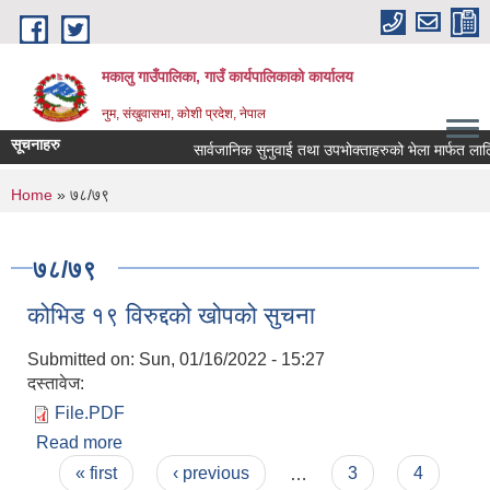
Skip to main content
मकालु गाउँपालिका, गाउँ कार्यपालिकाको कार्यालय
नुम, संखुवासभा, कोशी प्रदेश, नेपाल
सूचनाहरु
सार्वजानिक सुनुवाई तथा उपभोक्ताहरुको भेला मार्फत लालिगुराँ
You are here
Home
» ७८/७९
७८/७९
कोभिड १९ विरुद्दको खोपको सुचना
Submitted on:
Sun, 01/16/2022 - 15:27
दस्तावेज:
File.PDF
Read more
about कोभिड १९ विरुद्दको खोपको सुचना
Pages
« first
‹ previous
…
3
4