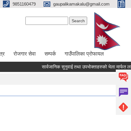
9851160479
gaupalikamakalu@gmail.com
Search form
Search
त्र
रोजगार सेवा
सम्पर्क
गाउँपालिका प्रोफायल
सार्वजानिक सुनुवाई तथा उपभोक्ताहरुको भेला मार्फत लालिगुराँ