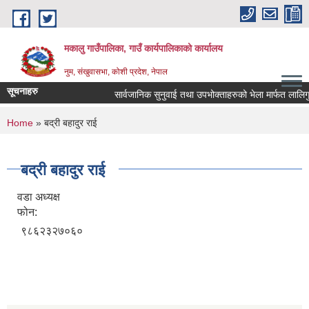
Skip to main content
मकालु गाउँपालिका, गाउँ कार्यपालिकाको कार्यालय
नुम, संखुवासभा, कोशी प्रदेश, नेपाल
सूचनाहरु
सार्वजानिक सुनुवाई तथा उपभोक्ताहरुको भेला मार्फत लालिगुराँस 
You are here
Home
» बद्री बहादुर राई
बद्री बहादुर राई
वडा अध्यक्ष
फोन:
९८६२३२७०६०